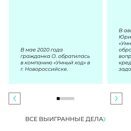
В ав
Юри
«Умн
В мае 2020 года
обра
гражданка О. обратилась
воп
в компанию «Умный ход» в
кре
г. Новороссийске.
зад
ВСЕ ВЫИГРАННЫЕ ДЕЛА