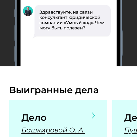
Выигранные дела
Дело
Де
Башкировой О. А.
Пуш