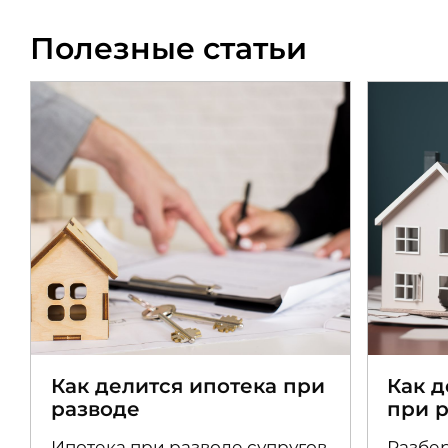
Полезные статьи
Как делится ипотека при
Как 
разводе
при 
Ипотека при разводе супругов
Разбер