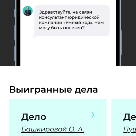
Выигранные дела
Дело
Де
Башкировой О. А.
Пуш