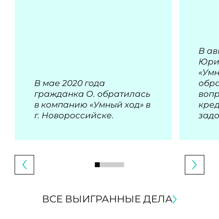
В ав
Юри
«Умн
В мае 2020 года
обра
гражданка О. обратилась
воп
в компанию «Умный ход» в
кре
г. Новороссийске.
зад
ВСЕ ВЫИГРАННЫЕ ДЕЛА