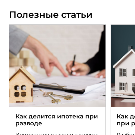
Полезные статьи
Как делится ипотека при
Как 
разводе
при 
Ипотека при разводе супругов
Разбер