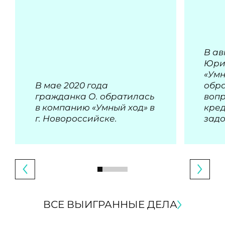
В ав
Юри
«Умн
В мае 2020 года
обра
гражданка О. обратилась
воп
в компанию «Умный ход» в
кре
г. Новороссийске.
зад
ВСЕ ВЫИГРАННЫЕ ДЕЛА