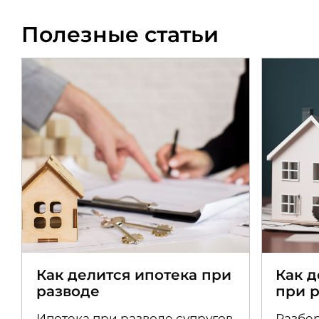
Полезные статьи
Как делится ипотека при
Как 
разводе
при 
Ипотека при разводе супругов
Разбер