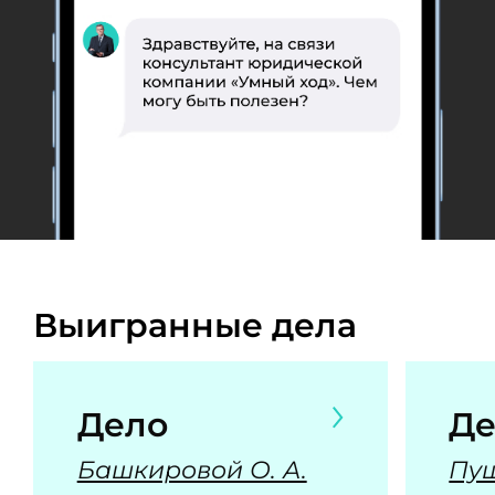
Выигранные дела
Дело
Де
Башкировой О. А.
Пуш