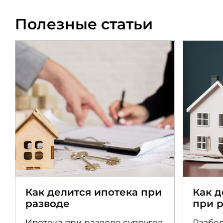
Полезные статьи
Как делится ипотека при
Как 
разводе
при 
Ипотека при разводе супругов
Разбер