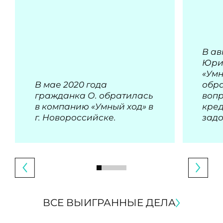
В ав
Юри
«Умн
В мае 2020 года
обра
гражданка О. обратилась
воп
в компанию «Умный ход» в
кре
г. Новороссийске.
зад
ВСЕ ВЫИГРАННЫЕ ДЕЛА