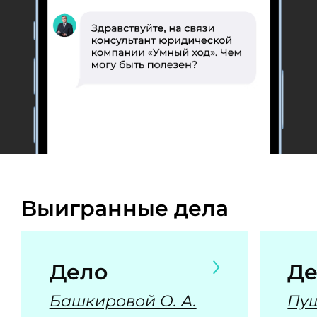
Выигранные дела
Дело
Де
Башкировой О. А.
Пуш