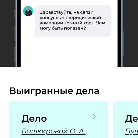
Выигранные дела
Дело
Де
Башкировой О. А.
Пуш