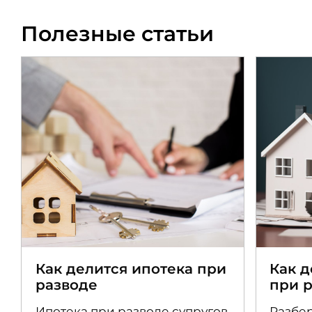
Полезные статьи
Как делится ипотека при
Как 
разводе
при 
Ипотека при разводе супругов
Разбер