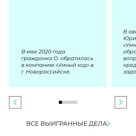
В ав
Юри
«Умн
В мае 2020 года
обра
гражданка О. обратилась
воп
в компанию «Умный ход» в
кре
г. Новороссийске.
зад
ВСЕ ВЫИГРАННЫЕ ДЕЛА