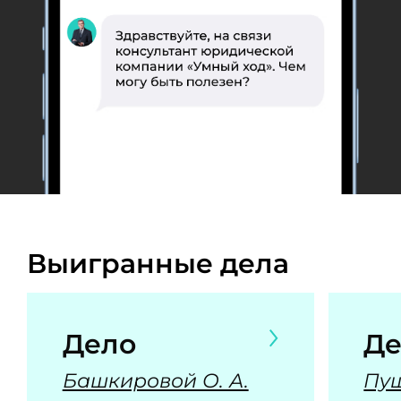
Выигранные дела
Дело
Де
Башкировой О. А.
Пуш