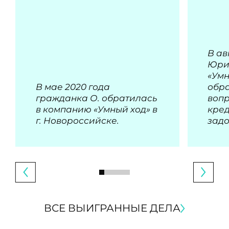
В ав
Юри
«Умн
В мае 2020 года
обра
гражданка О. обратилась
воп
в компанию «Умный ход» в
кре
г. Новороссийске.
зад
ВСЕ ВЫИГРАННЫЕ ДЕЛА