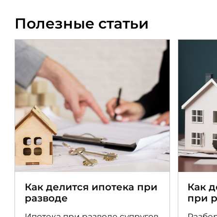
Полезные статьи
Как делится ипотека при
Как 
разводе
при 
Ипотека при разводе супругов
Разбер