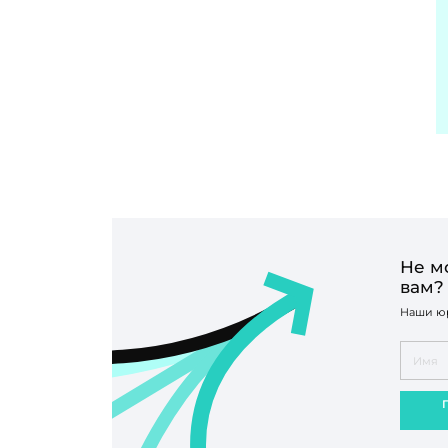
Не м
вам?
Наши юр