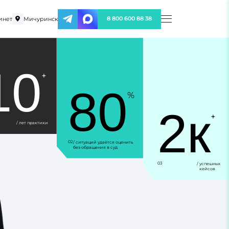
инет
Мичуринск
8 800 600 88 38
10
+
80
%
2к
+
/ лет практики
02
/ ситуаций удаётся оценить
без обращения в суд
03
/ успешных
кейсов