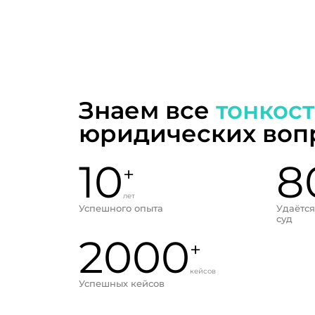
Знаем все
тонкос
юридических воп
10
8
+
лет
Успешного опыта
Удаётся
суд
2000
+
кейсов
Успешных кейсов