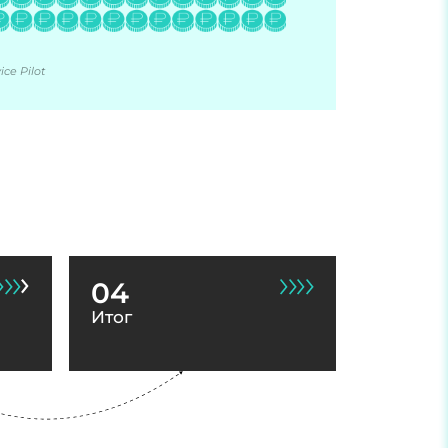
ce Pilot
04
Итог