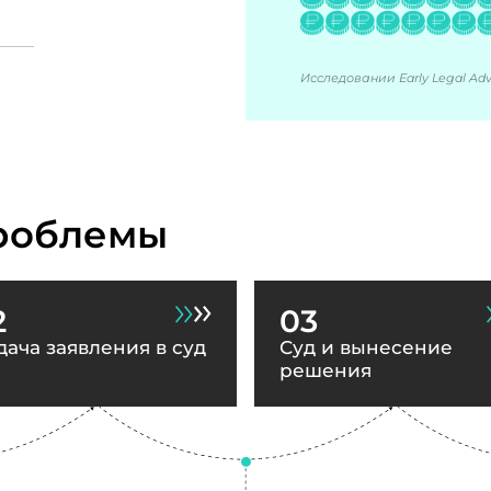
Исследовании Early Legal Advi
роблемы
2
03
дача заявления в суд
Суд и вынесение
решения