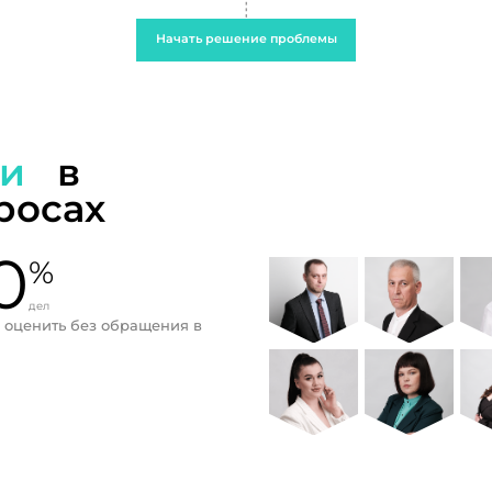
Начать решение проблемы
ти
в
росах
0
%
дел
 оценить без обращения в