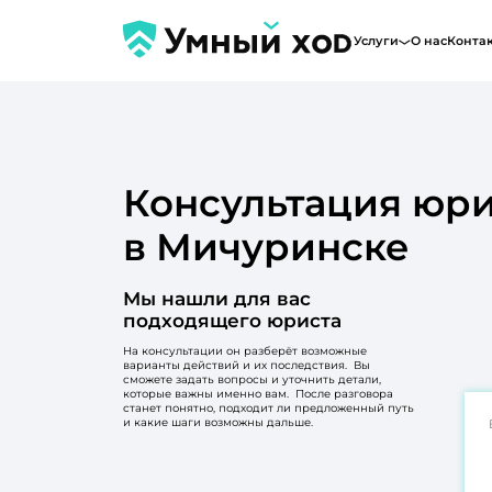
Услуги
О нас
Конта
Консультация юри
в Мичуринске
Мы нашли для вас
подходящего юриста
На консультации он разберёт возможные
варианты действий и их последствия. Вы
сможете задать вопросы и уточнить детали,
которые важны именно вам. После разговора
станет понятно, подходит ли предложенный путь
и какие шаги возможны дальше.