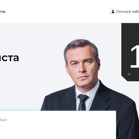
Личный каб
кты
ста
01