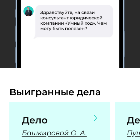
Выигранные дела
Дело
Де
Башкировой О. А.
Пуш