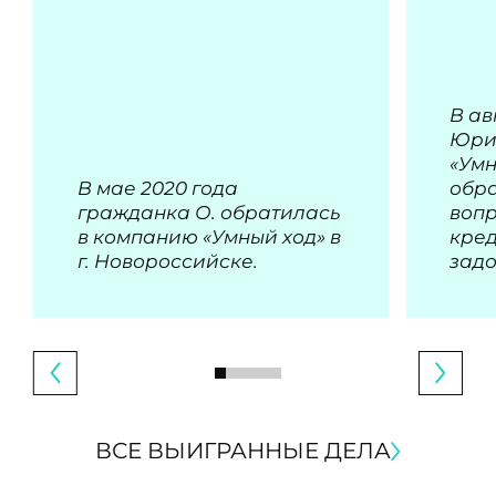
В ав
Юри
«Умн
В мае 2020 года
обра
гражданка О. обратилась
воп
в компанию «Умный ход» в
кре
г. Новороссийске.
зад
ВСЕ ВЫИГРАННЫЕ ДЕЛА