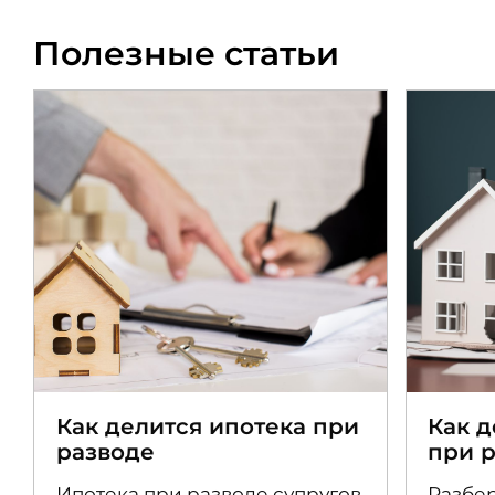
Полезные статьи
Как делится ипотека при
Как 
разводе
при 
Ипотека при разводе супругов
Разбер