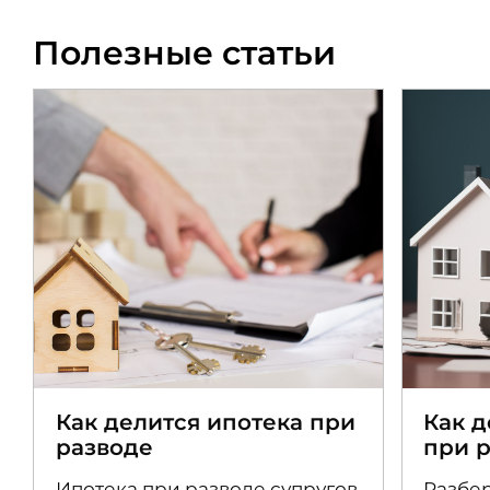
Полезные статьи
Как делится ипотека при
Как 
разводе
при 
Ипотека при разводе супругов
Разбер