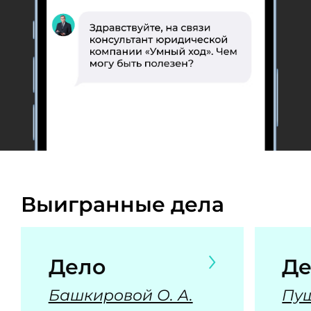
Выигранные дела
Дело
Де
Башкировой О. А.
Пуш