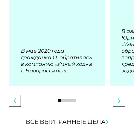
В ав
Юри
«Умн
В мае 2020 года
обра
гражданка О. обратилась
воп
в компанию «Умный ход» в
кре
г. Новороссийске.
зад
ВСЕ ВЫИГРАННЫЕ ДЕЛА