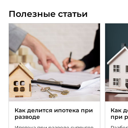
Полезные статьи
Как делится ипотека при
Как 
разводе
при 
Ипотека при разводе супругов
Разбер