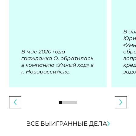
В ав
Юри
«Умн
В мае 2020 года
обра
гражданка О. обратилась
воп
в компанию «Умный ход» в
кре
г. Новороссийске.
зад
ВСЕ ВЫИГРАННЫЕ ДЕЛА