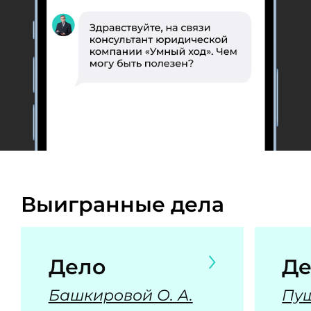
Выигранные дела
Дело
Де
Башкировой О. А.
Пуш