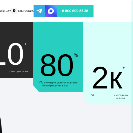
абинет
Тамбовка
8 800 600 88 38
10
+
80
%
2к
+
/ лет практики
02
/ ситуаций удаётся оценить
без обращения в суд
03
/ успешных
кейсов