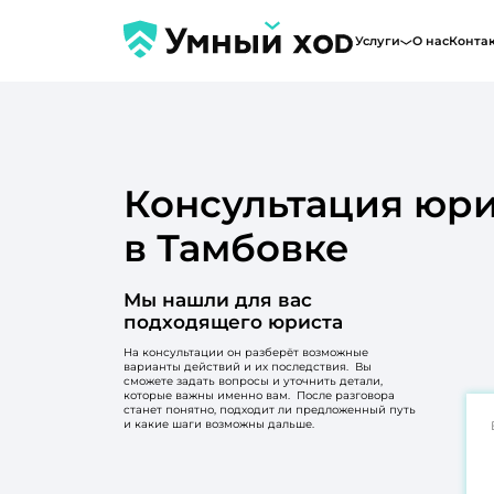
Услуги
О нас
Конта
Консультация юри
в Тамбовке
Мы нашли для вас
подходящего юриста
На консультации он разберёт возможные
варианты действий и их последствия. Вы
сможете задать вопросы и уточнить детали,
которые важны именно вам. После разговора
станет понятно, подходит ли предложенный путь
и какие шаги возможны дальше.