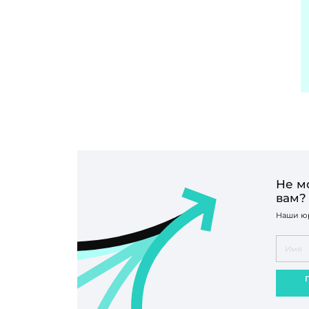
Не м
вам?
Наши юр