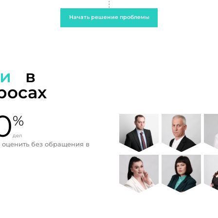
Начать решение проблемы
ти
в
росах
0
%
дел
 оценить без обращения в