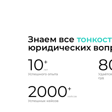
Знаем все
тонкос
юридических воп
10
8
+
лет
Успешного опыта
Удаётся
суд
2000
+
кейсов
Успешных кейсов