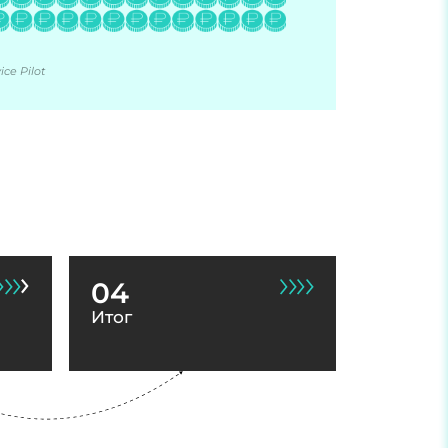
ce Pilot
04
Итог