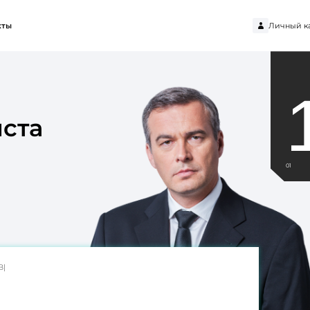
Личный к
кты
ста
01