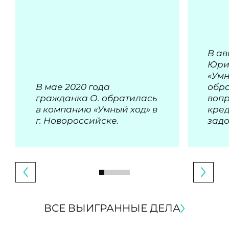
В ав
Юри
«Умн
В мае 2020 года
обра
гражданка О. обратилась
воп
в компанию «Умный ход» в
кре
г. Новороссийске.
зад
ВСЕ ВЫИГРАННЫЕ ДЕЛА