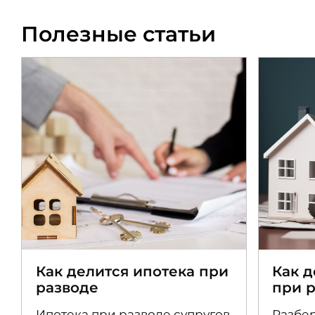
Полезные статьи
Как делится ипотека при
Как 
разводе
при 
Ипотека при разводе супругов
Разбер