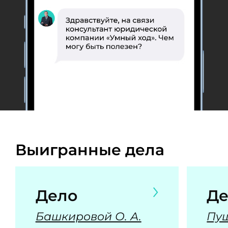
Выигранные дела
Дело
Де
Башкировой О. А.
Пуш