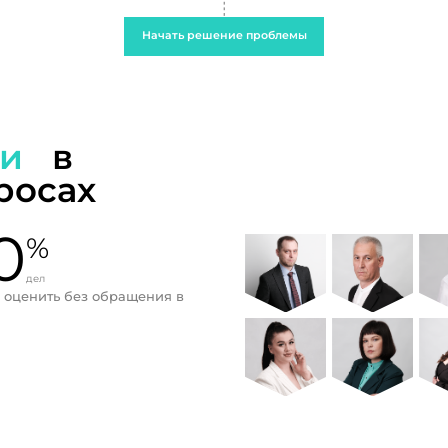
Начать решение проблемы
ти
в
росах
0
%
дел
 оценить без обращения в