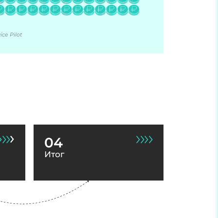
ce Pilot
04
Итог