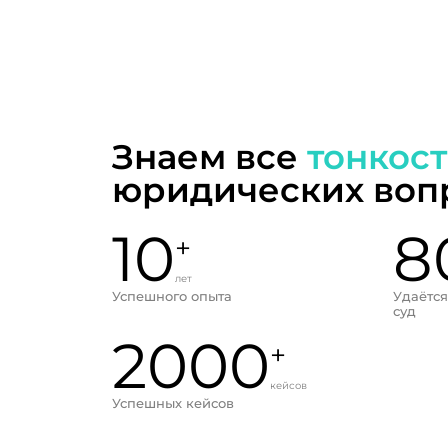
Знаем все
тонкос
юридических воп
10
8
+
лет
Успешного опыта
Удаётся
суд
2000
+
кейсов
Успешных кейсов