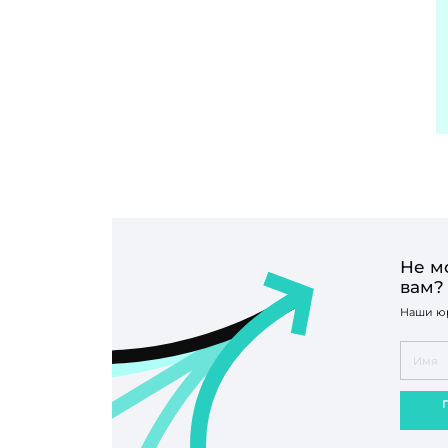
Не м
вам?
Наши юр