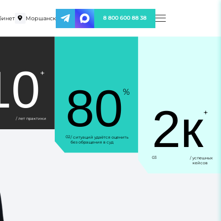
бинет
Моршанск
8 800 600 88 38
10
+
80
%
2к
+
/ лет практики
02
/ ситуаций удаётся оценить
без обращения в суд
03
/ успешных
кейсов