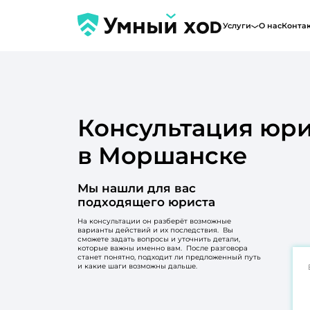
Услуги
О нас
Конта
Консультация юри
в Моршанске
Мы нашли для вас
подходящего юриста
На консультации он разберёт возможные
варианты действий и их последствия. Вы
сможете задать вопросы и уточнить детали,
которые важны именно вам. После разговора
станет понятно, подходит ли предложенный путь
и какие шаги возможны дальше.