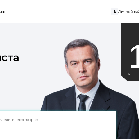
Личный ка
кты
ста
01