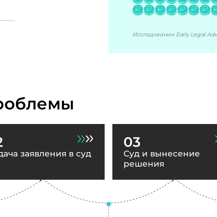
Исследовании Early Legal Advi
роблемы
2
03
дача заявления в суд
Суд и вынесение
решения