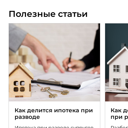
Полезные статьи
Как делится ипотека при
Как 
разводе
при 
Ипотека при разводе супругов
Разбер