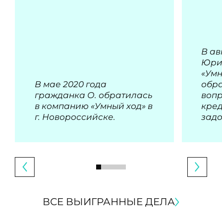
В ав
Юри
«Умн
В мае 2020 года
обра
гражданка О. обратилась
воп
в компанию «Умный ход» в
кре
г. Новороссийске.
зад
ВСЕ ВЫИГРАННЫЕ ДЕЛА