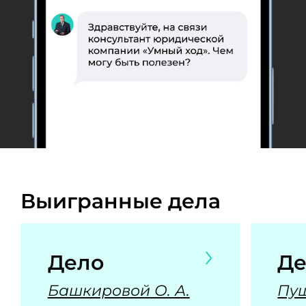
Выигранные дела
Дело
Де
Башкировой О. А.
Пуш