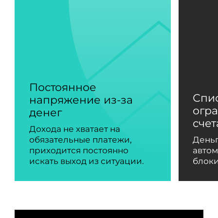
Постоянное
Спи
напряжение из-за
огр
денег
сче
Дохода не хватает на
обязательные платежи,
Деньг
приходится постоянно
автом
искать выход из ситуации.
блоки