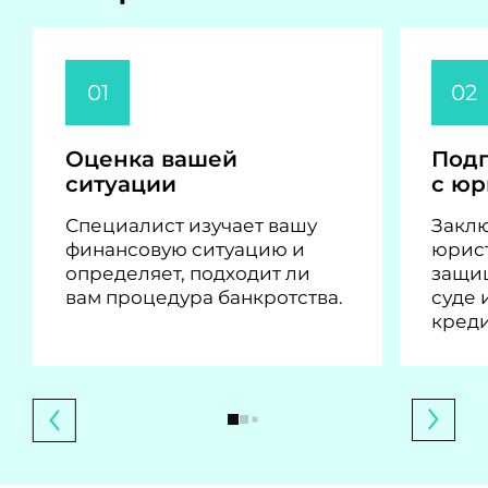
01
02
Оценка вашей
Подп
ситуации
с юр
Специалист изучает вашу
Заклю
финансовую ситуацию и
юрист
определяет, подходит ли
защи
вам процедура банкротства.
суде 
кред