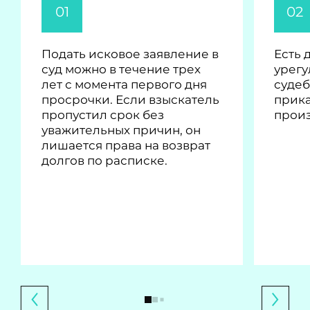
01
02
Подать исковое заявление в
Есть 
суд можно в течение трех
урегу
лет с момента первого дня
судеб
просрочки. Если взыскатель
прика
пропустил срок без
произ
уважительных причин, он
лишается права на возврат
долгов по расписке.